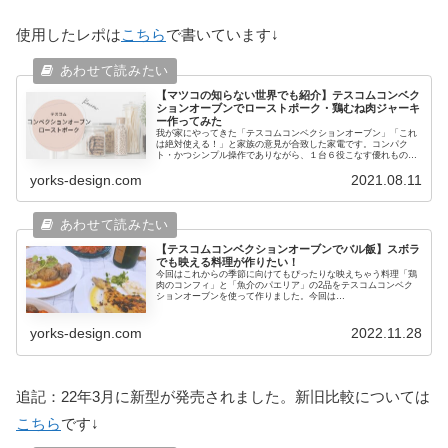
使用したレポは
こちら
で書いています↓
【マツコの知らない世界でも紹介】テスコムコンベク
ションオーブンでローストポーク・鶏むね肉ジャーキ
ー作ってみた
我が家にやってきた「テスコムコンベクションオーブン」「これ
は絶対使える！」と家族の意見が合致した家電です。コンパク
ト・かつシンプル操作でありながら、１台６役こなす優れもの。
そのサイズ感や実際調理してみた料理の感想です。今回はロース
yorks-design.com
2021.08.11
トポークと鶏むね肉のジャーキーを作ってみました。
【テスコムコンベクションオーブンでバル飯】スボラ
でも映える料理が作りたい！
今回はこれからの季節に向けてもぴったりな映えちゃう料理「鶏
肉のコンフィ」と「魚介のパエリア」の2品をテスコムコンベク
ションオーブンを使って作りました。今回は
TESUCOM✖COCOCORO【バル飯】のレシピを使っています。
「料理は正直ちょっと面倒くさい。でも気分が上がるお酒にあう
料理が食べたい･･」にそんな方にオススメです。
yorks-design.com
2022.11.28
追記：22年3月に新型が発売されました。新旧比較については
こちら
です↓