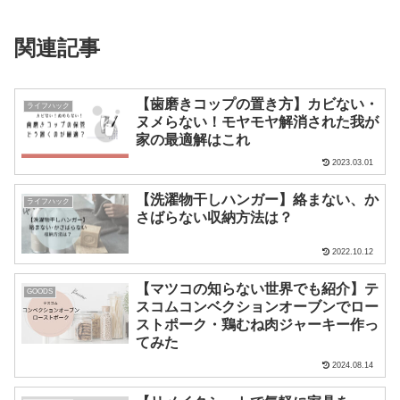
関連記事
【歯磨きコップの置き方】カビない・
ライフハック
ヌメらない！モヤモヤ解消された我が
家の最適解はこれ
2023.03.01
【洗濯物干しハンガー】絡まない、か
ライフハック
さばらない収納方法は？
2022.10.12
【マツコの知らない世界でも紹介】テ
GOODS
スコムコンベクションオーブンでロー
ストポーク・鶏むね肉ジャーキー作っ
てみた
2024.08.14