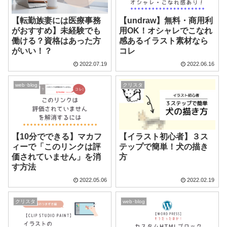
【転勤族妻には医療事務
【undraw】無料・商用利
がおすすめ】未経験でも
用OK！オシャレでこなれ
働ける？資格はあった方
感あるイラスト素材なら
がいい！？
コレ
2022.07.19
2022.06.16
web･blog
クリスタ
【10分でできる】マカフ
【イラスト初心者】３ス
ィーで「このリンクは評
テップで簡単！犬の描き
価されていません」を消
方
す方法
2022.05.06
2022.02.19
クリスタ
web･blog