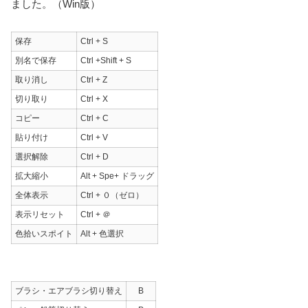
ました。（Win版）
保存
Ctrl + S
別名で保存
Ctrl +Shift + S
取り消し
Ctrl + Z
切り取り
Ctrl + X
コピー
Ctrl + C
貼り付け
Ctrl + V
選択解除
Ctrl + D
拡大縮小
Alt + Spe+ ドラッグ
全体表示
Ctrl + ０（ゼロ）
表示リセット
Ctrl + ＠
色拾いスポイト
Alt + 色選択
ブラシ・エアブラシ切り替え
B